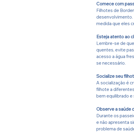
Comece com passe
Filhotes de Border
desenvolvimento. 
medida que eles c
Esteja atento ao c
Lembre-se de que 
quentes, evite pas
acesso a água fres
se necessário.
Socialize seu filh
A socialização é c
filhote a diferent
bem equilibrado e 
Observe a saúde d
Durante os passeio
e não apresenta s
problema de saúde