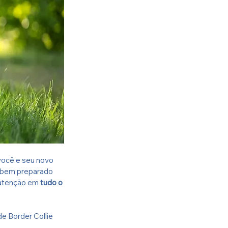
você e seu novo 
r bem preparado 
 atenção em 
tudo o 
e Border Collie 