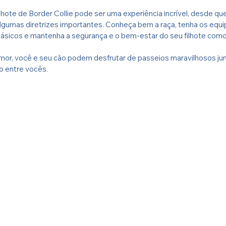
hote de Border Collie pode ser uma experiência incrível, desde qu
algumas diretrizes importantes. Conheça bem a raça, tenha os equ
ásicos e mantenha a segurança e o bem-estar do seu filhote como 
mor, você e seu cão podem desfrutar de passeios maravilhosos jun
lo entre vocês.
precisa-saber-antes-de-passear-com-seu-filhote-de-Border-Coll