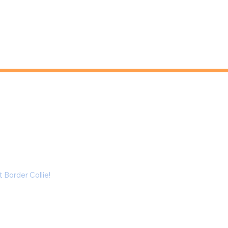
er Collie?
 Border Collie!