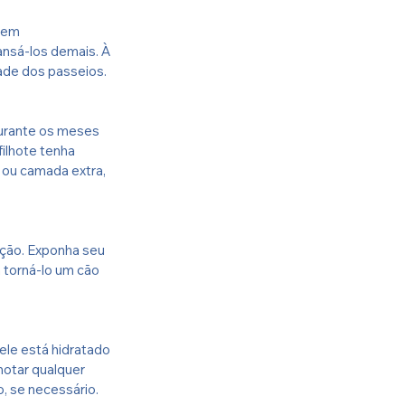
 em 
nsá-los demais. À 
ade dos passeios.
urante os meses 
ilhote tenha 
 ou camada extra, 
eção. Exponha seu 
 torná-lo um cão 
ele está hidratado 
otar qualquer 
, se necessário.