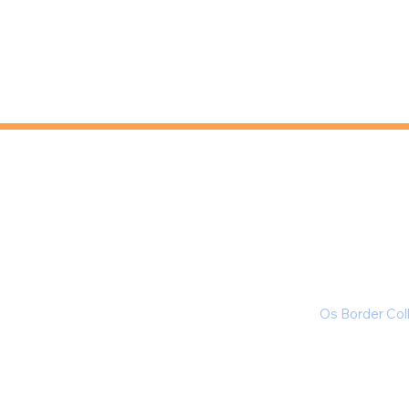
Os Border Coll
Como posso ter certeza que o B
será puro?