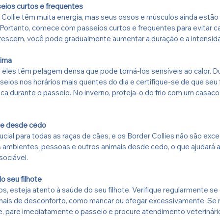
ios curtos e frequentes
 Collie têm muita energia, mas seus ossos e músculos ainda estão
Portanto, comece com passeios curtos e frequentes para evitar ca
rescem, você pode gradualmente aumentar a duração e a intensid
lima
eles têm pelagem densa que pode torná-los sensíveis ao calor. D
seios nos horários mais quentes do dia e certifique-se de que seu f
ca durante o passeio. No inverno, proteja-o do frio com um casaco
ote desde cedo
rucial para todas as raças de cães, e os Border Collies não são exc
es ambientes, pessoas e outros animais desde cedo, o que ajudará a
sociável.
o seu filhote
s, esteja atento à saúde do seu filhote. Verifique regularmente se 
inais de desconforto, como mancar ou ofegar excessivamente. Se n
, pare imediatamente o passeio e procure atendimento veterinário