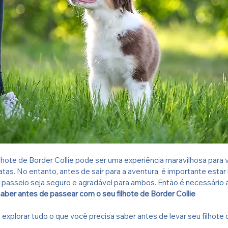
hote de Border Collie pode ser uma experiência maravilhosa para 
tas. No entanto, antes de sair para a aventura, é importante esta
o passeio seja seguro e agradável para ambos. Então é necessário
aber antes de passear com o seu filhote de Border Collie
explorar tudo o que você precisa saber antes de levar seu filhote d