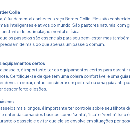
der Collie
, é fundamental conhecer a raça Border Collie. Eles são conhecid
mais inteligentes e ativos do mundo. São pastores naturais, com g
onstante de estimulação mental e física.
ca que os passeios são essenciais para seu bem-estar, mas também
 precisam de mais do que apenas um passeio comum.
s equipamentos certos
 o passeio, é importante ter os equipamentos certos para garantir 
lhote. Certifique-se de que tem uma coleira confortável e uma guia 
ndência a puxar, então considerar um peitoral ou uma guia anti-p
tar desconforto e lesões.
básicos
asseios mais longos, é importante ter controle sobre seu filhote de
le entenda comandos básicos como "senta", "fica" e "venha". Isso é
rante o passeio e evitar que ele se envolva em situações perigos