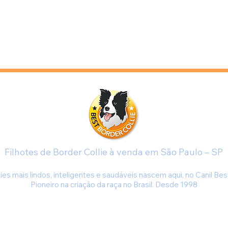
Filhotes de Border Collie à venda em São Paulo – SP
Qual a rotina ideal para um Bord
ies mais lindos, inteligentes e saudáveis nascem aqui, no Canil Best
Pioneiro na criação da raça no Brasil. Desde 1998
order Collie que eu comprar
WHATSAP