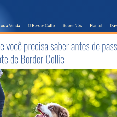
tes à Venda
O Border Collie
Sobre Nós
Plantel
Dúv
e você precisa saber antes de pas
ote de Border Collie