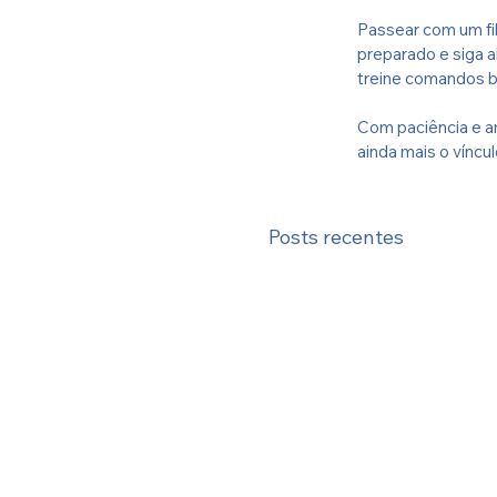
Passear com um fil
preparado e siga 
treine comandos b
Com paciência e a
ainda mais o víncu
tudo-o-que-voce-
Posts recentes