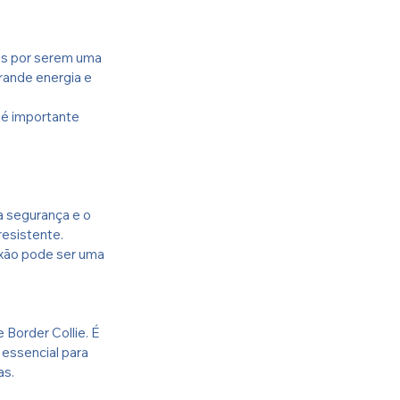
os por serem uma 
rande energia e 
 é importante 
a segurança e o 
resistente. 
uxão pode ser uma 
 Border Collie. É 
 essencial para 
as.